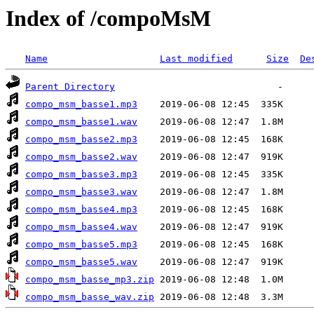
Index of /compoMsM
Name
Last modified
Size
De
Parent Directory
compo_msm_basse1.mp3
compo_msm_basse1.wav
compo_msm_basse2.mp3
compo_msm_basse2.wav
compo_msm_basse3.mp3
compo_msm_basse3.wav
compo_msm_basse4.mp3
compo_msm_basse4.wav
compo_msm_basse5.mp3
compo_msm_basse5.wav
compo_msm_basse_mp3.zip
compo_msm_basse_wav.zip